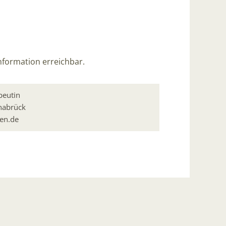
nformation erreichbar.
peutin
nabrück
en.de