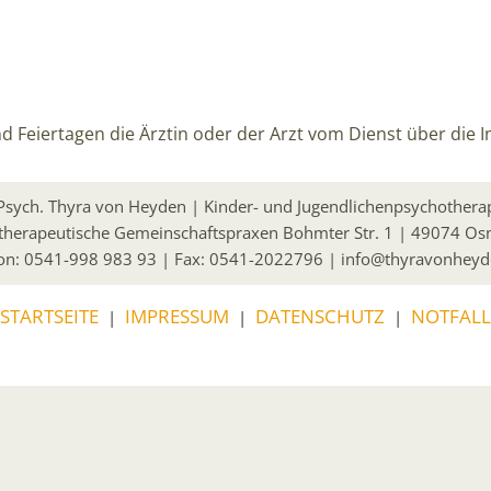
 Feiertagen die Ärztin oder der Arzt vom Dienst über die I
 Psych. Thyra von Heyden | Kinder- und Jugendlichenpsychothera
therapeutische Gemeinschaftspraxen Bohmter Str. 1 | 49074 Os
on:
0541-998 983 93
| Fax: 0541-2022796 |
info@thyravonheyd
STARTSEITE
IMPRESSUM
DATENSCHUTZ
NOTFALL
|
|
|